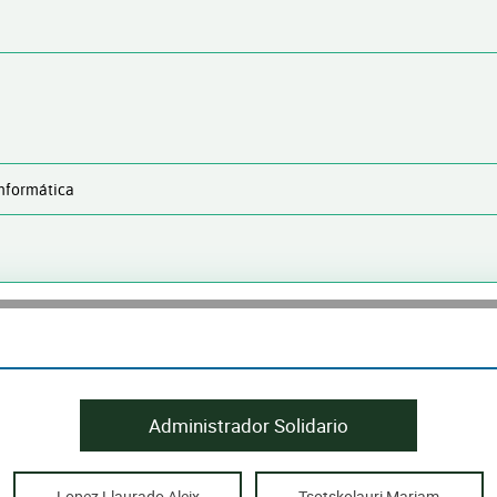
nformática
Administrador Solidario
Lopez Llaurado Aleix
Tsotskolauri Mariam