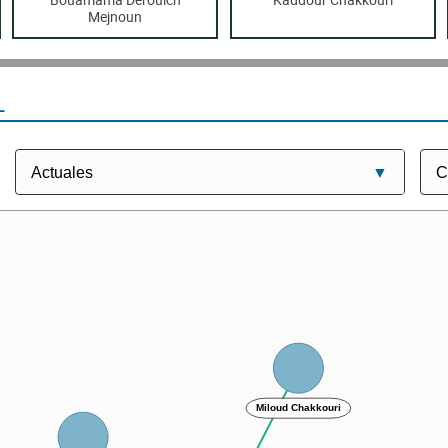
Mejnoun
L
Miloud Chakkouri