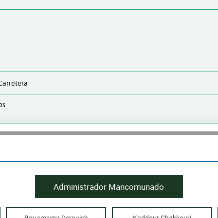
Carretera
os
Administrador Mancomunado
Bouamama Derouich
Kaddour Chakkouri