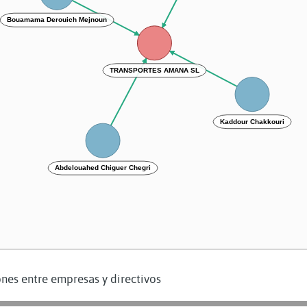
Bouamama Derouich Mejnoun
TRANSPORTES AMANA SL
Kaddour Chakkouri
Abdelouahed Chiguer Chegri
nes entre empresas y directivos