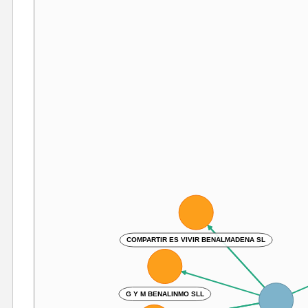
COMPARTIR ES VIVIR BENALMADENA SL
G Y M BENALINMO SLL
Gaspar Ruiz Alonso Javie