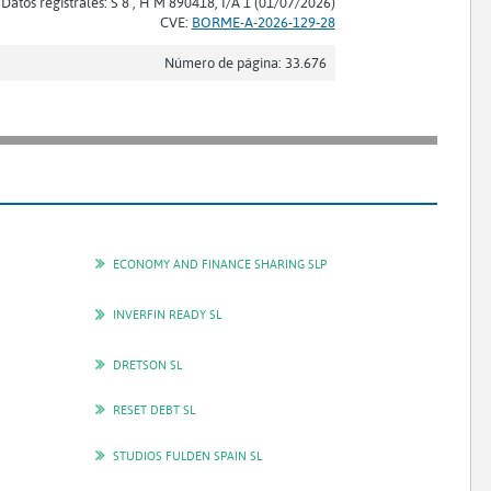
Datos registrales: S 8 , H M 890418, I/A 1 (01/07/2026)
CVE:
BORME-A-2026-129-28
Número de página: 33.676
ECONOMY AND FINANCE SHARING SLP
INVERFIN READY SL
DRETSON SL
RESET DEBT SL
STUDIOS FULDEN SPAIN SL