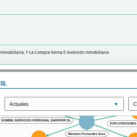
Inmobiliaria, Y La Compra Venta E Inversión Inmobiliaria
 SL
BUTIFARRING SL
NEDESAL DISTRIBUCION MADRID SLL
SOMRIE PATRIMONIO SL
SOMRIE PSI MADR
JELS PRODUCTOS SL
PB PSI 
SOMRIE SERVICIOS PERSONAL SHOPPER SL
EXPLOTACI
Martinez Fernandez Sara