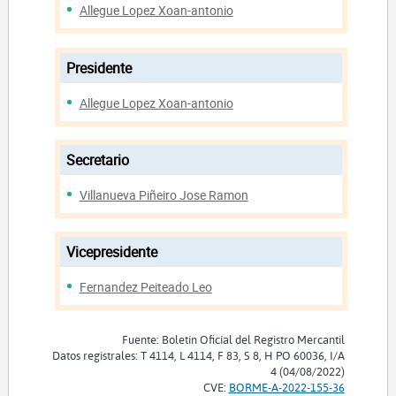
Allegue Lopez Xoan-antonio
Presidente
Allegue Lopez Xoan-antonio
Secretario
Villanueva Piñeiro Jose Ramon
Vicepresidente
Fernandez Peiteado Leo
Fuente: Boletín Oficial del Registro Mercantil
Datos registrales: T 4114, L 4114, F 83, S 8, H PO 60036, I/A
4 (04/08/2022)
CVE:
BORME-A-2022-155-36