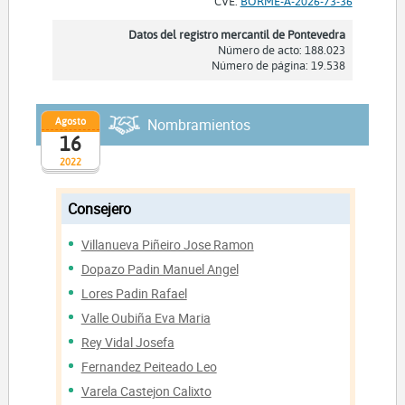
CVE:
BORME-A-2026-73-36
Datos del registro mercantil de Pontevedra
Número de acto: 188.023
Número de página: 19.538
Agosto
Nombramientos
16
2022
Consejero
Villanueva Piñeiro Jose Ramon
Dopazo Padin Manuel Angel
Lores Padin Rafael
Valle Oubiña Eva Maria
Rey Vidal Josefa
Fernandez Peiteado Leo
Varela Castejon Calixto