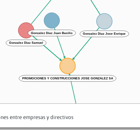
Gonzalez Diaz Jose Enrique
Gonzalez Diaz Juan Basilio
Gonzalez Diaz Samuel
PROMOCIONES Y CONSTRUCCIONES JOSE GONZALEZ SA
nes entre empresas y directivos
Gonzalez Gonzalez Jose