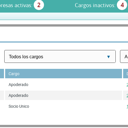
2
4
resas activas:
Cargos inactivos:
Cargo
Apoderado
Apoderado
Socio Unico