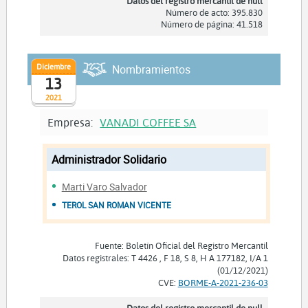
Datos del registro mercantil de null
Número de acto: 395.830
Número de página: 41.518
Diciembre
Nombramientos
13
2021
Empresa:
VANADI COFFEE SA
Administrador Solidario
Marti Varo Salvador
TEROL SAN ROMAN VICENTE
Fuente: Boletín Oficial del Registro Mercantil
Datos registrales: T 4426 , F 18, S 8, H A 177182, I/A 1
(01/12/2021)
CVE:
BORME-A-2021-236-03