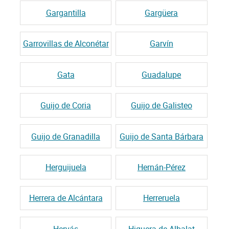
Gargantilla
Gargüera
Garrovillas de Alconétar
Garvín
Gata
Guadalupe
Guijo de Coria
Guijo de Galisteo
Guijo de Granadilla
Guijo de Santa Bárbara
Herguijuela
Hernán-Pérez
Herrera de Alcántara
Herreruela
Hervás
Higuera de Albalat