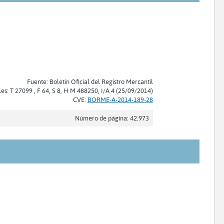
Fuente: Boletín Oficial del Registro Mercantil
les: T 27099 , F 64, S 8, H M 488250, I/A 4 (25/09/2014)
CVE:
BORME-A-2014-189-28
Número de página: 42.973