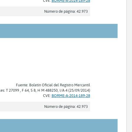
CVE:
BORME-A-2014-189-28
Número de página: 42.973
Fuente: Boletín Oficial del Registro Mercantil
les: T 27099 , F 64, S 8, H M 488250, I/A 4 (25/09/2014)
CVE:
BORME-A-2014-189-28
Número de página: 42.973