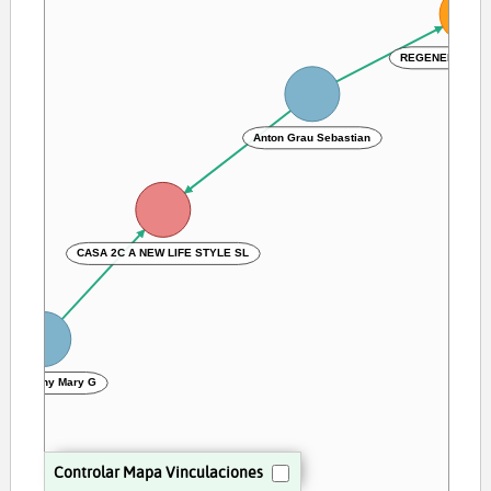
REGENERATIVE 
Anton Grau Sebastian
CASA 2C A NEW LIFE STYLE SL
ollet Cathy Mary G
Controlar Mapa Vinculaciones