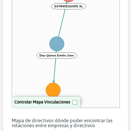
ESTRATEGIZATE SL
Diaz Quiros Emilio Jose
Controlar Mapa Vinculaciones
UCO TRADING SPAIN SL
Mapa de directivos dónde poder encontrar las
relaciones entre empresas y directivos