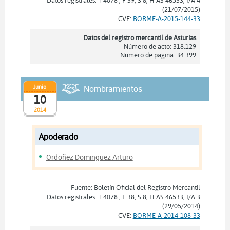
Datos registrales: T 4078 , F 39, S 8, H AS 46533, I/A 4
(21/07/2015)
CVE:
BORME-A-2015-144-33
Datos del registro mercantil de Asturias
Número de acto: 318.129
Número de página: 34.399
Junio
Nombramientos
10
2014
Apoderado
Ordoñez Dominguez Arturo
Fuente: Boletín Oficial del Registro Mercantil
Datos registrales: T 4078 , F 38, S 8, H AS 46533, I/A 3
(29/05/2014)
CVE:
BORME-A-2014-108-33