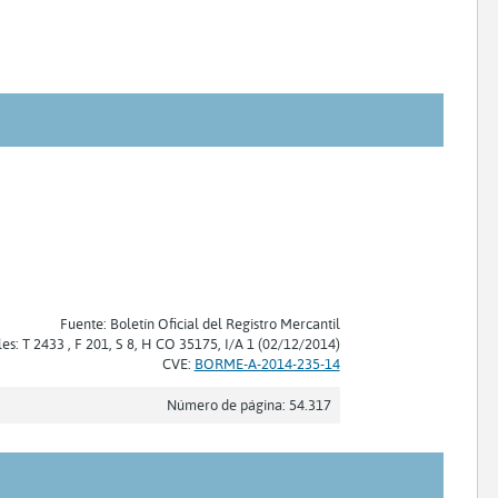
Fuente: Boletín Oficial del Registro Mercantil
les: T 2433 , F 201, S 8, H CO 35175, I/A 1 (02/12/2014)
CVE:
BORME-A-2014-235-14
Número de página: 54.317