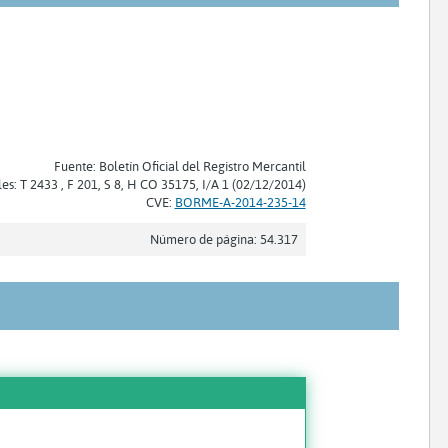
Fuente: Boletín Oficial del Registro Mercantil
les: T 2433 , F 201, S 8, H CO 35175, I/A 1 (02/12/2014)
CVE:
BORME-A-2014-235-14
Número de página: 54.317