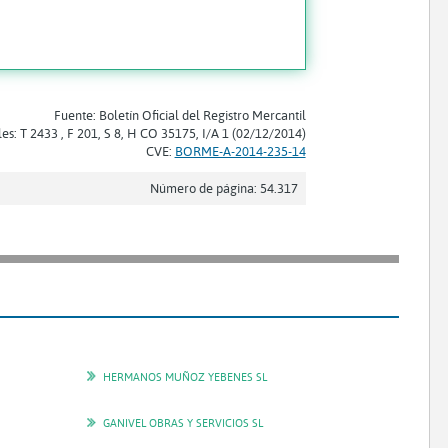
Fuente: Boletín Oficial del Registro Mercantil
les: T 2433 , F 201, S 8, H CO 35175, I/A 1 (02/12/2014)
CVE:
BORME-A-2014-235-14
Número de página: 54.317
HERMANOS MUÑOZ YEBENES SL
GANIVEL OBRAS Y SERVICIOS SL