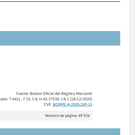
Fuente: Boletín Oficial del Registro Mercantil
rales: T 4421 , F 52, S 8, H AS 57038, I/A 1 (18/12/2020)
CVE:
BORME-A-2020-249-33
Número de página: 49.926