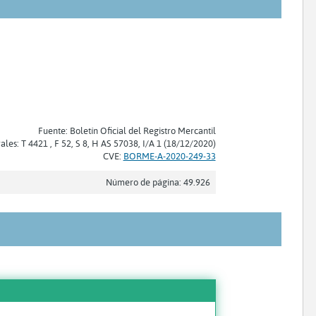
Fuente: Boletín Oficial del Registro Mercantil
rales: T 4421 , F 52, S 8, H AS 57038, I/A 1 (18/12/2020)
CVE:
BORME-A-2020-249-33
Número de página: 49.926