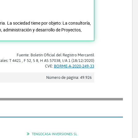
ia. La sociedad tiene por objeto: La consultoría,
n, administración y desarrollo de Proyectos,
Fuente: Boletín Oficial del Registro Mercantil
rales: T 4421 , F 52, S 8, H AS 57038, I/A 1 (18/12/2020)
CVE:
BORME-A-2020-249-33
Número de página: 49.926
TENGOCASA INVERSIONES SL