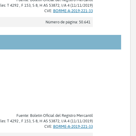
les: T 4292 , F 153, S 8, H AS 53872, I/A 4 (11/11/2019)
CVE:
BORME-A-2019-221-33
Número de página: 50.641
Fuente: Boletín Oficial del Registro Mercantil
les: T 4292 , F 153, S 8, H AS 53872, I/A 4 (11/11/2019)
CVE:
BORME-A-2019-221-33