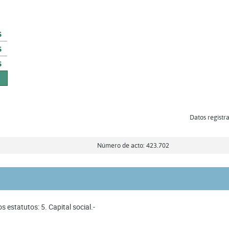
s
s
s
Datos registra
Número de acto: 423.702
s estatutos: 5. Capital social.-