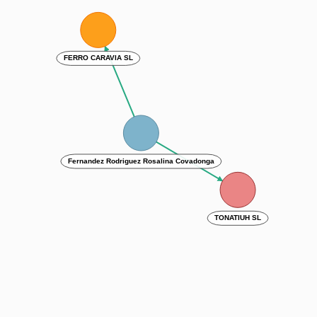
FERRO CARAVIA SL
Fernandez Rodriguez Rosalina Covadonga
TONATIUH SL