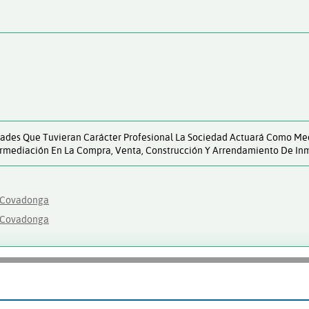
dades Que Tuvieran Carácter Profesional La Sociedad Actuará Como Med
termediación En La Compra, Venta, Construcción Y Arrendamiento De In
a Covadonga
a Covadonga