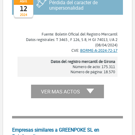
Abril
Pérdida del caracter de
12
unipersonalidad
2024
Fuente: Boletín Oficial del Registro Mercantil
Datos registrales: T 3465 , F 126, S 8, H GI 74013, I/A 2
(08/04/2024)
CVE:
BORME-A-2024-72-17
Datos del registro mercantil de Girona
Número de acto: 175.311
Número de página: 18.570
VER MAS ACTOS
Empresas similares a GREENPOKE SL en