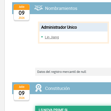
Julio
Nombramientos
09
2026
Administrador Unico
Lin Jiang
Datos del registro mercantil de null
Julio
Constitución
09
2026
LS NOVA PRIME SL