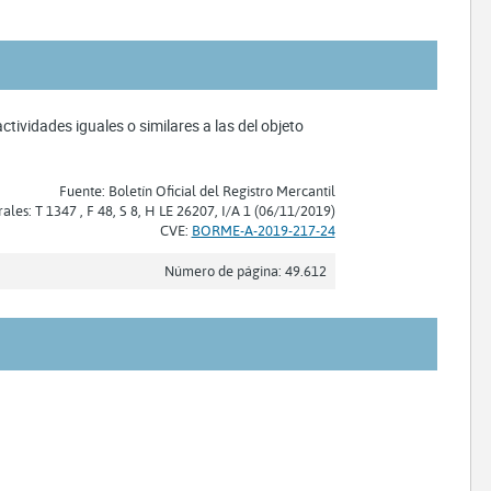
tividades iguales o similares a las del objeto
Fuente: Boletín Oficial del Registro Mercantil
rales: T 1347 , F 48, S 8, H LE 26207, I/A 1 (06/11/2019)
CVE:
BORME-A-2019-217-24
Número de página: 49.612