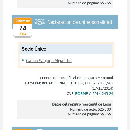
Número de página: 56.756
Diciembre
Declaración de unipersonalidad
24
2014
Socio Único
Garcia Sanjurjo Alejandro
Fuente: Boletín Oficial del Registro Mercantil
Datos registrales: T 1284 , F 151, S 8, H LE 23208, I/A 1
(17/12/2014)
CVE:
BORME-A-2014-245-24
Datos del registro mercantil de Leon
Número de acto: 525.399
Número de página: 56.756