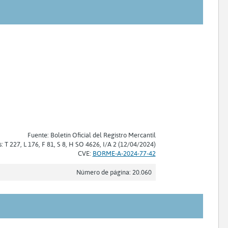
Fuente: Boletín Oficial del Registro Mercantil
s: T 227, L 176, F 81, S 8, H SO 4626, I/A 2 (12/04/2024)
CVE:
BORME-A-2024-77-42
Número de página: 20.060