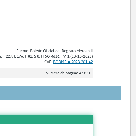
Fuente: Boletín Oficial del Registro Mercantil
s: T 227, L 176, F 81, S 8, H SO 4626, I/A 1 (13/10/2023)
CVE:
BORME-A-2023-201-42
Número de página: 47.821