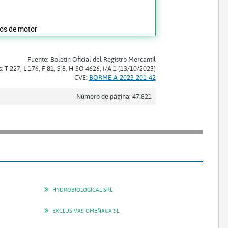
los de motor
Fuente: Boletín Oficial del Registro Mercantil
s: T 227, L 176, F 81, S 8, H SO 4626, I/A 1 (13/10/2023)
CVE:
BORME-A-2023-201-42
Número de página: 47.821
HYDROBIOLOGICAL SRL
EXCLUSIVAS OMEÑACA SL