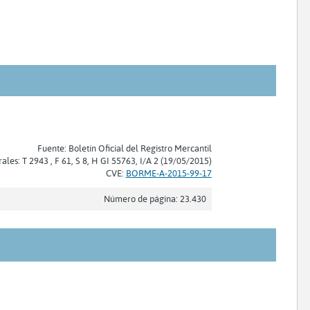
Fuente: Boletín Oficial del Registro Mercantil
rales: T 2943 , F 61, S 8, H GI 55763, I/A 2 (19/05/2015)
CVE:
BORME-A-2015-99-17
Número de página: 23.430