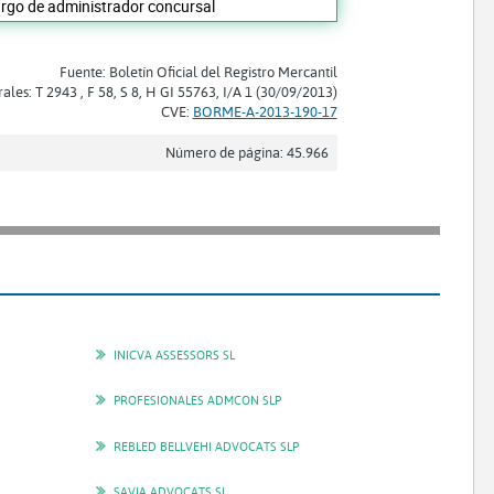
cargo de administrador concursal
Fuente: Boletín Oficial del Registro Mercantil
rales: T 2943 , F 58, S 8, H GI 55763, I/A 1 (30/09/2013)
CVE:
BORME-A-2013-190-17
Número de página: 45.966
INICVA ASSESSORS SL
PROFESIONALES ADMCON SLP
REBLED BELLVEHI ADVOCATS SLP
SAVIA ADVOCATS SL