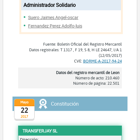
Administrador Solidario
Suero Jaimes Angel-oscar
Fernandez Perez Adolfo-luis
Fuente: Boletín Oficial del Registro Mercantil
Datos registrales: T 1317 , F 19, S 8, H LE 24647, I/A 1
(12/05/2017)
CVE:
BORME-A-2017-94-24
Datos del registro mercantil de Leon
Número de acto: 210.460
Número de página: 22.501
Mayo
Constitución
22
2017
TRANSFERJAY SL
Dirección: