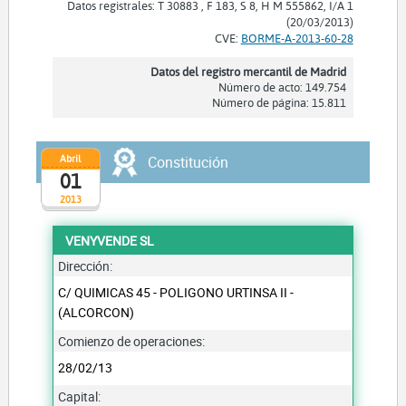
Datos registrales: T 30883 , F 183, S 8, H M 555862, I/A 1
(20/03/2013)
CVE:
BORME-A-2013-60-28
Datos del registro mercantil de Madrid
Número de acto: 149.754
Número de página: 15.811
Abril
Constitución
01
2013
VENYVENDE SL
Dirección:
C/ QUIMICAS 45 - POLIGONO URTINSA II -
(ALCORCON)
Comienzo de operaciones:
28/02/13
Capital: