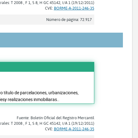
trales: T 2008 , F 1, S 8, H GC 45142, I/A 1 (19/12/2011)
CVE:
BORME-A-2011-246-35
Número de página: 72.917
 título de parcelaciones, urbanizaciones,
esy realizaciones inmobiliaras..
Fuente: Boletín Oficial del Registro Mercantil
trales: T 2008 , F 1, S 8, H GC 45142, I/A 1 (19/12/2011)
CVE:
BORME-A-2011-246-35