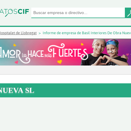
ospitalet de Llobregat
Informe de empresa de Basil Interiores De Obra Nuev
NUEVA SL