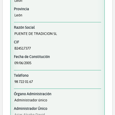
León
Provincia
León
Razón Social
PUENTE DE TRADICION SL
CIF
B24517377
Fecha de Constitución
09/06/2005
Teléfono
98 722 01 67
Órgano Administración
Administrador único
Administrador Único
Arias Alcoba David